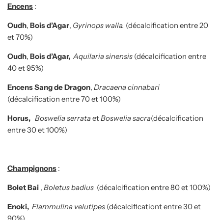
Encens
:
Oudh
,
Bois d’Agar
,
Gyrinops walla.
(décalcification entre 20
et 70%)
Oudh
,
Bois d’Agar,
Aquilaria sinensis
(décalcification entre
40 et 95%)
Encens Sang de Dragon
,
Dracaena cinnabari
(décalcification entre 70 et 100%)
Horus,
Boswelia serrata
et
Boswelia sacra
(décalcification
entre 30 et 100%)
Champignons
:
Bolet Bai
,
Boletus badius
(
décalcification
entre 80 et 100%)
Enoki,
Flammulina velutipes
(décalcificationt entre 30 et
90%)