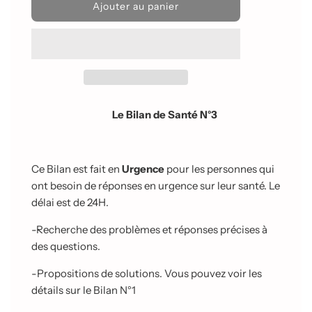
C
Ajouter au panier
h
a
r
g
e
m
e
n
Le Bilan de Santé N°3
t
e
n
c
Ce Bilan est fait en
Urgence
pour les personnes qui
o
ont besoin de réponses en urgence sur leur santé. Le
u
délai est de 24H.
r
s
-Recherche des problèmes et réponses précises à
.
.
des questions.
.
-Propositions de solutions. Vous pouvez voir les
détails sur le Bilan N°1