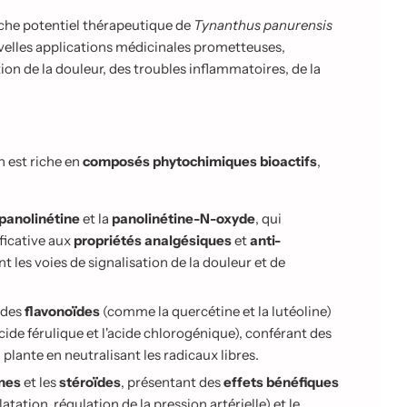
iche potentiel thérapeutique de
Tynanthus panurensis
uvelles applications médicinales prometteuses,
n de la douleur, des troubles inflammatoires, de la
 est riche en
composés phytochimiques bioactifs
,
panolinétine
et la
panolinétine-N-oxyde
, qui
ficative aux
propriétés analgésiques
et
anti-
t les voies de signalisation de la douleur et de
 des
flavonoïdes
(comme la quercétine et la lutéoline)
ide férulique et l'acide chlorogénique), conférant des
a plante en neutralisant les radicaux libres.
ènes
et les
stéroïdes
, présentant des
effets bénéfiques
atation, régulation de la pression artérielle) et le