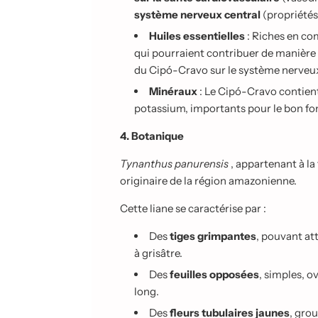
système nerveux central
(propriétés
Huiles essentielles
: Riches en c
qui pourraient contribuer de manière 
du Cipó-Cravo sur le système nerveu
Minéraux
: Le Cipó-Cravo contien
potassium, importants pour le bon f
4. Botanique
Tynanthus panurensis
, appartenant à la
originaire de la région amazonienne.
Cette liane se caractérise par :
Des
tiges grimpantes
, pouvant at
à grisâtre.
Des
feuilles opposées
, simples, o
long.
Des
fleurs tubulaires jaunes
, gro