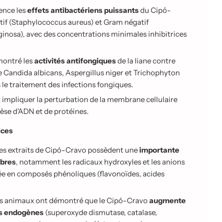
dence les
effets antibactériens puissants
du Cipó-
tif (Staphylococcus aureus) et Gram négatif
inosa), avec des concentrations minimales inhibitrices
montré les
activités antifongiques
de la liane contre
andida albicans, Aspergillus niger et Trichophyton
le traitement des infections fongiques.
impliquer la perturbation de la membrane cellulaire
hèse d'ADN et de protéines.
ices
 les extraits de Cipó-Cravo possèdent une
importante
ibres
, notamment les radicaux hydroxyles et les anions
vée en composés phénoliques (flavonoïdes, acides
les animaux ont démontré que le Cipó-Cravo
augmente
es endogènes
(superoxyde dismutase, catalase,