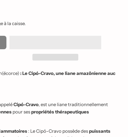
 à la caisse.
h
(écorce)
: Le Cipó-Cravo, une liane amazônienne auc
appelé
Cipó-Cravo
, est une liane traditionnellement
ennes
pour ses
propriétés thérapeutiques
nflammatoires
: Le Cipó-Cravo possède des
puissants