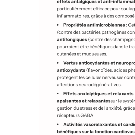
effets antalgiques et anti-inflamma
.
particulièrement efficace pour soulag
.
.
inflammatoires, grâce à des composés
Propriétés antimicrobiennes
: Ce
(contre des bactéries pathogènes com
antifongiques
(contre des champign
pourraient être bénéfiques dans le t
cutanées et muqueuses.
Vertus antioxydantes et neuropr
antioxydants
(flavonoïdes, acides phé
protègent les cellules nerveuses cont
affections neurodégénératives.
Effets anxiolytiques et relaxants
apaisantes et relaxantes
sur le systè
gestion du stress et de l'anxiété, grâ
récepteurs GABA.
Activités vasorelaxantes et card
bénéfiques sur la fonction cardiovas