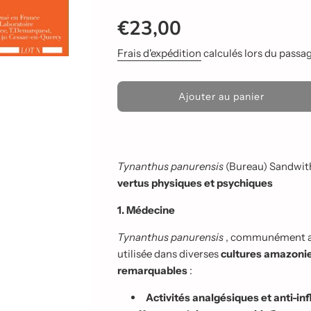
Prix
Prix
€23,00
réduit
régulier
Frais d'expédition
calculés lors du passage
C
Ajouter au panier
h
a
r
g
e
Tynanthus panurensis
(Bureau) Sandwit
m
vertus physiques et psychiques
e
n
1. Médecine
t
e
Tynanthus panurensis
, communément 
n
utilisée dans diverses
cultures amazoni
c
o
remarquables
:
u
r
Activités analgésiques et anti-i
s