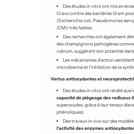
Des études in vitro ont mis en évi
Cravo contre des bactéries Gram posi
(Escherichia coli, Pseudomonas aerug
(CMI) très faibles.
Des recherches ont également dé
des champignons pathogènes comme C
rubrum, suggérant son potentiel dans 
Les mécanismes d'action semblent 
microbienne et l'inhibition de la synt
Vertus antioxydantes et neuroprotectr
Des études in vitro ont révélé que
capacité de piégeage des radicaux l
superoxydes, grâce à leur teneur éle
phénoliques).
Des travaux in vivo sur des modè
l'activité des enzymes antioxydant