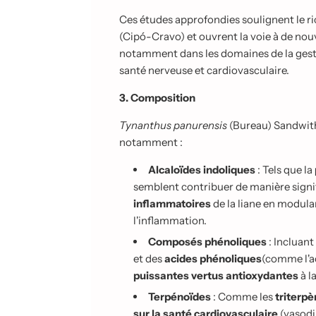
Ces études approfondies soulignent le r
(Cipó-Cravo) et ouvrent la voie à de no
notamment dans les domaines de la gestio
santé nerveuse et cardiovasculaire.
3. Composition
Tynanthus panurensis
(Bureau) Sandwith
notamment :
Alcaloïdes indoliques
: Tels que la
semblent contribuer de manière signi
inflammatoires
de la liane en modulan
l'inflammation.
Composés phénoliques
: Incluant
et des
acides phénoliques
(comme l'ac
puissantes vertus antioxydantes
à l
Terpénoïdes
: Comme les
triterp
sur la santé cardiovasculaire
(vasodil