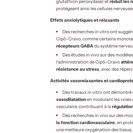
glutathion peroxydase) et
réduit les
protégeant ainsi les cellules nerveus
Effets anxiolytiques et relaxants
Des recherches in vitro ont suggé
Cipó-Cravo, comme certains monoter
récepteurs GABA
du système nerveux
Des études in vivo sur des modèle
l'administration de Cipó-Cravo
attén
résistance au stress
, avec des réper
Activités vasorelaxantes et cardioprot
Des travaux in vitro ont démontré
vasodilatation
en modulant les voies 
vasculaire, contribuant à la
régulation
Des recherches in vivo sur des mo
la fonction cardiovasculaire
, en pro
une meilleure oxygénation des tissus,