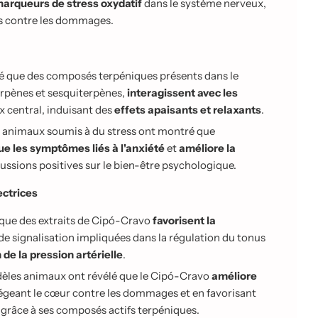
 marqueurs de stress oxydatif
dans le système nerveux,
es contre les dommages.
ré que des composés terpéniques présents dans le
pènes et sesquiterpènes,
interagissent avec les
 central, induisant des
effets apaisants et relaxants
.
s animaux soumis à du stress ont montré que
ue les symptômes liés à l'anxiété
et
améliore la
cussions positives sur le bien-être psychologique.
ectrices
 que des extraits de Cipó-Cravo
favorisent la
de signalisation impliquées dans la régulation du tonus
 de la pression artérielle
.
dèles animaux ont révélé que le Cipó-Cravo
améliore
tégeant le cœur contre les dommages et en favorisant
 grâce à ses composés actifs terpéniques.