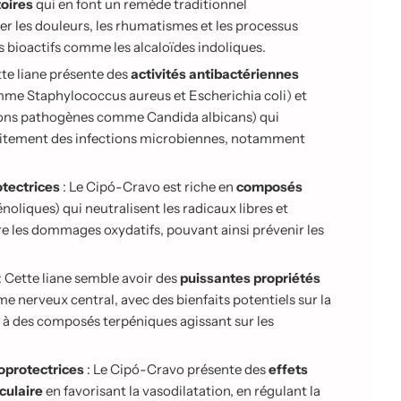
toires
qui en font un remède traditionnel
er les douleurs, les rhumatismes et les processus
 bioactifs comme les alcaloïdes indoliques.
tte liane présente des
activités antibactériennes
me Staphylococcus aureus et Escherichia coli) et
ons pathogènes comme Candida albicans) qui
raitement des infections microbiennes, notamment
otectrices
: Le Cipó-Cravo est riche en
composés
noliques) qui neutralisent les radicaux libres et
re les dommages oxydatifs, pouvant ainsi prévenir les
: Cette liane semble avoir des
puissantes propriétés
me nerveux central, avec des bienfaits potentiels sur la
ce à des composés terpéniques agissant sur les
ioprotectrices
: Le Cipó-Cravo présente des
effets
culaire
en favorisant la vasodilatation, en régulant la