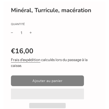
Minéral, Turricule, macération
QUANTITÉ
Prix
Prix
€16,00
réduit
régulier
Frais d'expédition
calculés lors du passage à la
caisse.
C
Ajouter au panier
h
a
r
g
e
m