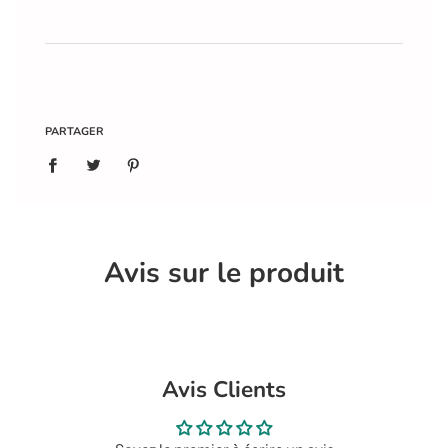
e
n
t
e
n
c
o
PARTAGER
u
r
s
.
.
.
Avis sur le produit
Avis Clients