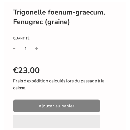
Trigonelle foenum-graecum,
Fenugrec (graine)
QUANTITÉ
Prix
Prix
€23,00
réduit
régulier
Frais d'expédition
calculés lors du passage à la
caisse.
C
Ajouter au panier
h
a
r
g