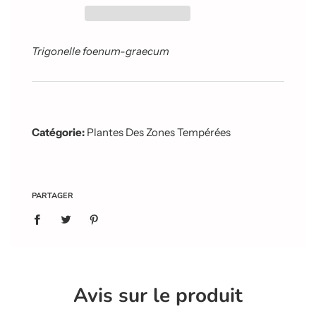
e
m
e
n
Trigonelle foenum-graecum
t
e
n
c
o
u
Catégorie:
Plantes Des Zones Tempérées
r
s
.
.
.
PARTAGER
Avis sur le produit