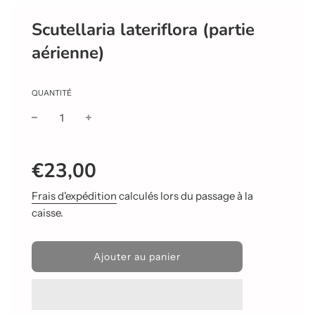
Scutellaria lateriflora (partie
aérienne)
QUANTITÉ
Prix
Prix
€23,00
réduit
régulier
Frais d'expédition
calculés lors du passage à la
caisse.
C
Ajouter au panier
h
a
r
g