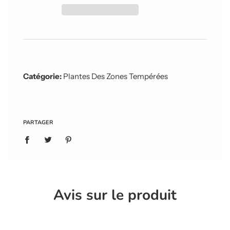
e
m
e
n
t
e
n
c
Catégorie:
Plantes Des Zones Tempérées
o
u
r
s
.
PARTAGER
.
.
Avis sur le produit