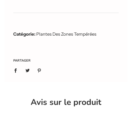
e
n
t
e
n
c
Catégorie:
Plantes Des Zones Tempérées
o
u
r
s
.
PARTAGER
.
.
Avis sur le produit