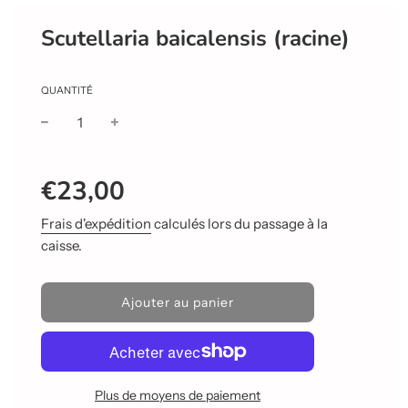
Scutellaria baicalensis (racine)
QUANTITÉ
Prix
Prix
€23,00
réduit
régulier
Frais d'expédition
calculés lors du passage à la
caisse.
C
Ajouter au panier
h
a
r
g
e
Plus de moyens de paiement
m