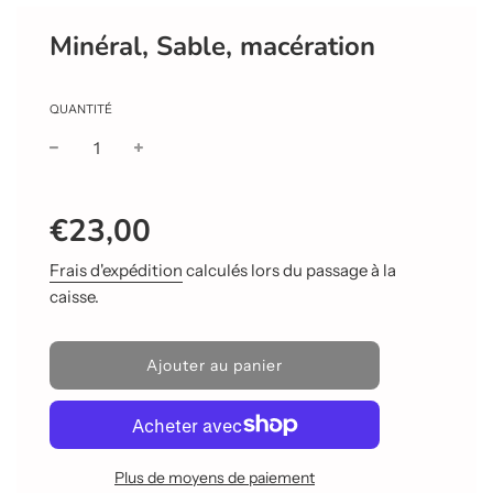
Minéral, Sable, macération
QUANTITÉ
Prix
Prix
€23,00
réduit
régulier
Frais d'expédition
calculés lors du passage à la
caisse.
C
Ajouter au panier
h
a
r
g
e
Plus de moyens de paiement
m