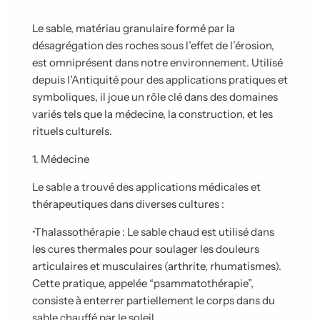
e
n
Le sable, matériau granulaire formé par la
t
désagrégation des roches sous l’effet de l’érosion,
e
est omniprésent dans notre environnement. Utilisé
n
c
depuis l’Antiquité pour des applications pratiques et
o
symboliques, il joue un rôle clé dans des domaines
u
variés tels que la médecine, la construction, et les
r
rituels culturels.
s
.
1. Médecine
.
.
Le sable a trouvé des applications médicales et
thérapeutiques dans diverses cultures :
•
Thalassothérapie : Le sable chaud est utilisé dans
les cures thermales pour soulager les douleurs
articulaires et musculaires (arthrite, rhumatismes).
Cette pratique, appelée “psammatothérapie”,
consiste à enterrer partiellement le corps dans du
sable chauffé par le soleil.