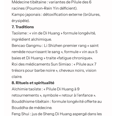
Médecine tibétaine : variantes de Pilule des 6
racines (Poumon-Rein Yin déficient).
Kampo japonais : détoxification externe (brûlures,
érysipèle).
7. Traditions
Taoïsme : « vin de Di Huang » formule longévité,
ingrédient alchimique.
Bencao Gangmu : Li Shizhen premier rang « saint
remède nourrissant le sang », formule « vin aux 5
baies et Di Huang » traite «fatigue chronique».
Roi des médicaments Sun Simiao : « Pilule aux 7
trésors pour barbe noire », cheveux noirs, vision
claire.
8. Rituels et spiritualité
Alchimie taoïste : « Pilule Di Huang à 9
retournements », symbole « retour à l’enfance ».
Bouddhisme tibétain : formule longévité offerte au
Bouddha de médecine.
Feng Shui : jus de Sheng Di Huang aspergé dans les