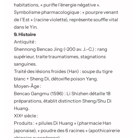
habitations, « purifie l’énergie négative ».
Symbolisme pharmacologique : « pourpre venant
de l’Est » (racine violette), représente souffle vital
dans le Yin.
9. Histoire
Antiquité :
Shennong Bencao Jing (~200 av. J.-C.) : rang
supérieur, traite traumatismes, stagnations
sanguines.
Traité des lésions froides (Han) : soupe du tigre
blanc + Sheng Di, détoxifie poison Yang.
Moyen-Âge :
Bencao Gangmu (1596) : Li Shizhen détaille 18
préparations, établit distinction Sheng/Shu Di
Huang.
XIXᵉ siècle :
Produits : « pilules Di Huang » (pharmacie Han
japonaise), « poudre des 6 racines » (apothicairerie
chinoise européenne).