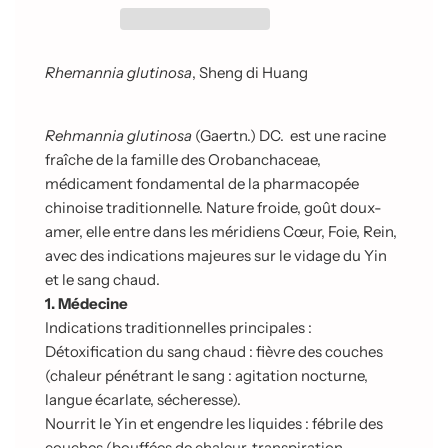
e
m
e
n
Rhemannia glutinosa
, Sheng di Huang
t
e
n
Rehmannia glutinosa
(Gaertn.) DC. est une racine
c
fraîche de la famille des Orobanchaceae,
o
u
médicament fondamental de la pharmacopée
r
chinoise traditionnelle. Nature froide, goût doux-
s
amer, elle entre dans les méridiens Cœur, Foie, Rein,
.
avec des indications majeures sur le vidage du Yin
.
.
et le sang chaud.
1. Médecine
Indications traditionnelles principales :
Détoxification du sang chaud : fièvre des couches
(chaleur pénétrant le sang : agitation nocturne,
langue écarlate, sécheresse).
Nourrit le Yin et engendre les liquides : fébrile des
couches (bouffées de chaleur, transpiration