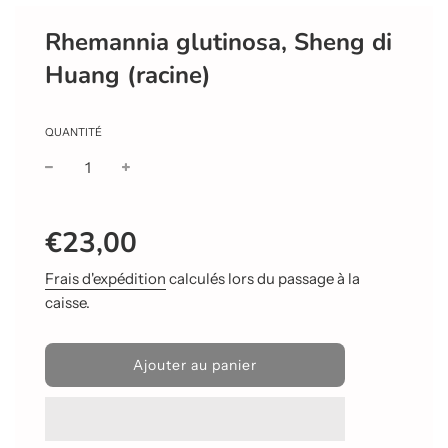
Rhemannia glutinosa, Sheng di
Huang (racine)
QUANTITÉ
Prix
Prix
€23,00
réduit
régulier
Frais d'expédition
calculés lors du passage à la
caisse.
C
Ajouter au panier
h
a
r
g