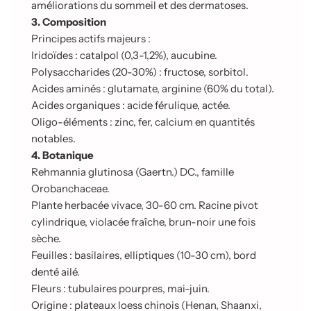
améliorations du sommeil et des dermatoses.
3. Composition
Principes actifs majeurs :
Iridoïdes : catalpol (0,3-1,2%), aucubine.
Polysaccharides (20-30%) : fructose, sorbitol.
Acides aminés : glutamate, arginine (60% du total).
Acides organiques : acide férulique, actée.
Oligo-éléments : zinc, fer, calcium en quantités
notables.
4. Botanique
Rehmannia glutinosa (Gaertn.) DC., famille
Orobanchaceae.
Plante herbacée vivace, 30-60 cm. Racine pivot
cylindrique, violacée fraîche, brun-noir une fois
sèche.
Feuilles : basilaires, elliptiques (10-30 cm), bord
denté ailé.
Fleurs : tubulaires pourpres, mai-juin.
Origine : plateaux loess chinois (Henan, Shaanxi,