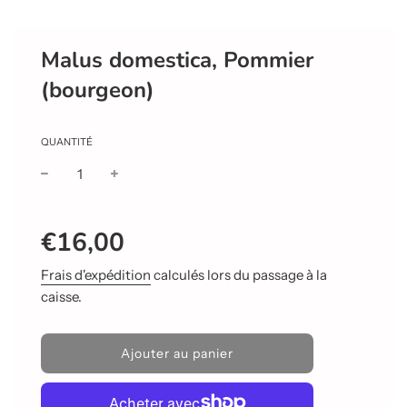
Malus domestica, Pommier
(bourgeon)
QUANTITÉ
Prix
Prix
€16,00
réduit
régulier
Frais d'expédition
calculés lors du passage à la
caisse.
C
Ajouter au panier
h
a
r