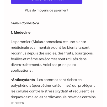
g
e
Plus de moyens de paiement
m
e
n
Malus domestica
t
e
1. Médecine
n
c
Le pommier (Malus domestica) est une plante
o
médicinale et alimentaire dont les bienfaits sont
u
reconnus depuis des siècles. Ses fruits, bourgeons,
r
s
feuilles et même ses écorces sont utilisés dans
.
divers traitements. Voici ses principales
.
applications :
.
•
Antioxydants
: Les pommes sont riches en
polyphénols (quercétine, catéchines) qui protègent
les cellules contre le stress oxydatif et réduisent les
risques de maladies
cardiovasculaires et de certains
cancers.