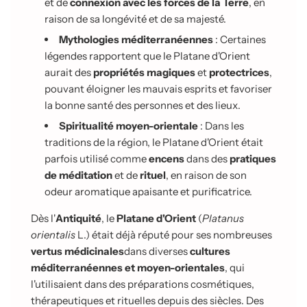
et de
connexion avec les forces de la Terre
, en
raison de sa longévité et de sa majesté.
Mythologies méditerranéennes
: Certaines
légendes rapportent que le Platane d'Orient
aurait des
propriétés magiques
et
protectrices
,
pouvant éloigner les mauvais esprits et favoriser
la bonne santé des personnes et des lieux.
Spiritualité moyen-orientale
: Dans les
traditions de la région, le Platane d'Orient était
parfois utilisé comme
encens
dans des
pratiques
de méditation
et de
rituel
, en raison de son
odeur aromatique apaisante et purificatrice.
Dès l'
Antiquité
, le
Platane d'Orient
(
Platanus
orientalis
L.) était déjà réputé pour ses nombreuses
vertus médicinales
dans diverses
cultures
méditerranéennes et moyen-orientales
, qui
l'utilisaient dans des préparations cosmétiques,
thérapeutiques et rituelles depuis des siècles. Des