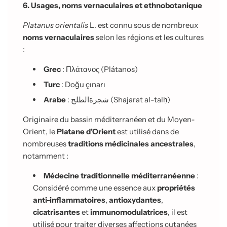
6. Usages, noms vernaculaires et ethnobotanique
Platanus orientalis
L. est connu sous de nombreux
noms vernaculaires
selon les régions et les cultures
:
Grec
:
Πλάτανος
(Plátanos)
Turc
: Doğu çınarı
Arabe
:
الطلح
شجرة
(Shajarat al-tal
ḥ
)
Originaire du bassin méditerranéen et du Moyen-
Orient, le
Platane d'Orient
est utilisé dans de
nombreuses
traditions médicinales ancestrales
,
notamment :
Médecine traditionnelle méditerranéenne
:
Considéré comme une essence aux
propriétés
anti-inflammatoires
,
antioxydantes
,
cicatrisantes
et
immunomodulatrices
, il est
utilisé pour traiter diverses affections cutanées