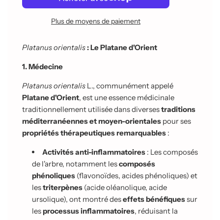
g
e
Plus de moyens de paiement
m
e
n
Platanus orientalis
: Le Platane d'Orient
t
e
1. Médecine
n
c
Platanus orientalis
L., communément appelé
o
Platane d'Orient
, est une essence médicinale
u
traditionnellement utilisée dans diverses
traditions
r
s
méditerranéennes et moyen-orientales
pour ses
.
propriétés thérapeutiques remarquables
:
.
.
Activités anti-inflammatoires
: Les composés
de l'arbre, notamment les
composés
phénoliques
(flavonoïdes, acides phénoliques) et
les
triterpènes
(acide oléanolique, acide
ursolique), ont montré des
effets bénéfiques
sur
les
processus inflammatoires
, réduisant la