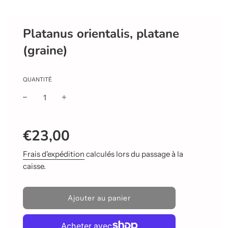
Platanus orientalis, platane
(graine)
QUANTITÉ
Prix
Prix
€23,00
réduit
régulier
Frais d'expédition
calculés lors du passage à la
caisse.
C
Ajouter au panier
h
a
r