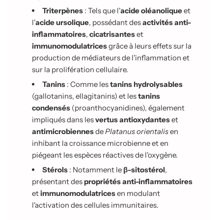
Triterpènes
: Tels que l'
acide oléanolique
et
l'
acide ursolique
, possédant des
activités anti-
inflammatoires
,
cicatrisantes
et
immunomodulatrices
grâce à leurs effets sur la
production de médiateurs de l'inflammation et
sur la prolifération cellulaire.
Tanins
: Comme les
tanins hydrolysables
(gallotanins, ellagitanins) et les
tanins
condensés
(proanthocyanidines), également
impliqués dans les
vertus antioxydantes
et
antimicrobiennes
de
Platanus orientalis
en
inhibant la croissance microbienne et en
piégeant les espèces réactives de l'oxygène.
Stérols
: Notamment le
β-sitostérol
,
présentant des
propriétés anti-inflammatoires
et
immunomodulatrices
en modulant
l'activation des cellules immunitaires.