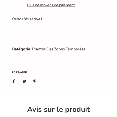
e
Plus de moyens de paiement
m
e
n
Cannabis sativa
L.
t
e
n
c
o
u
Catégorie:
Plantes Des Zones Tempérées
r
s
.
.
.
PARTAGER
Avis sur le produit