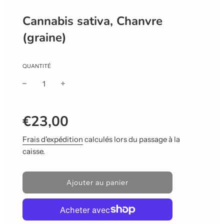
Cannabis sativa, Chanvre
(graine)
QUANTITÉ
Prix
Prix
€23,00
réduit
régulier
Frais d'expédition
calculés lors du passage à la
caisse.
C
Ajouter au panier
h
a
r
g