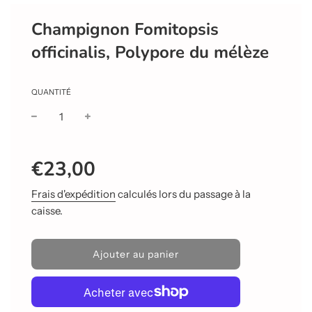
Champignon Fomitopsis
officinalis, Polypore du mélèze
QUANTITÉ
Prix
Prix
€23,00
réduit
régulier
Frais d'expédition
calculés lors du passage à la
caisse.
C
Ajouter au panier
h
a
r
g