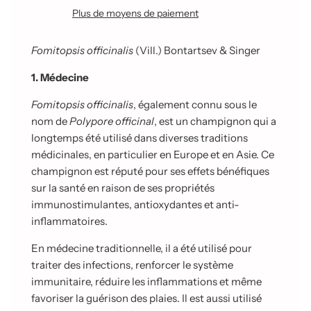
e
Plus de moyens de paiement
m
e
n
Fomitopsis officinalis
(Vill.) Bontartsev & Singer
t
e
1. Médecine
n
c
Fomitopsis officinalis
, également connu sous le
o
nom de
Polypore officinal
, est un champignon qui a
u
longtemps été utilisé dans diverses traditions
r
s
médicinales, en particulier en Europe et en Asie. Ce
.
champignon est réputé pour ses effets bénéfiques
.
sur la santé en raison de ses propriétés
.
immunostimulantes, antioxydantes et anti-
inflammatoires.
En médecine traditionnelle, il a été utilisé pour
traiter des infections, renforcer le système
immunitaire, réduire les inflammations et même
favoriser la guérison des plaies. Il est aussi utilisé