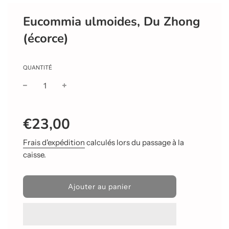
Eucommia ulmoides, Du Zhong
(écorce)
QUANTITÉ
Prix
Prix
€23,00
réduit
régulier
Frais d'expédition
calculés lors du passage à la
caisse.
C
Ajouter au panier
h
a
r
g