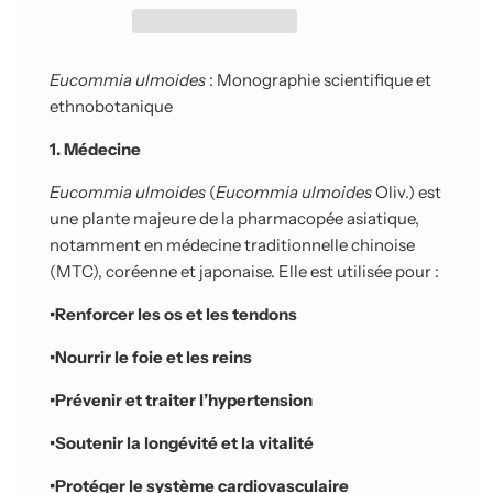
e
m
e
n
Eucommia ulmoides
: Monographie scientifique et
t
ethnobotanique
e
n
1. Médecine
c
o
Eucommia ulmoides
(
Eucommia ulmoides
Oliv.) est
u
une plante majeure de la pharmacopée asiatique,
r
s
notamment en médecine traditionnelle chinoise
.
(MTC), coréenne et japonaise. Elle est utilisée pour :
.
.
•
Renforcer les os et les tendons
•
Nourrir le foie et les reins
•
Prévenir et traiter l’hypertension
•
Soutenir la longévité et la vitalité
•
Protéger le système cardiovasculaire