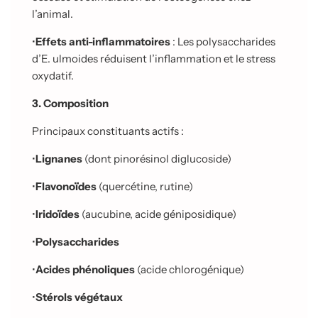
l’animal.
•
Effets anti-inflammatoires
: Les polysaccharides
d’E. ulmoides réduisent l’inflammation et le stress
oxydatif.
3. Composition
Principaux constituants actifs :
•
Lignanes
(dont pinorésinol diglucoside)
•
Flavonoïdes
(quercétine, rutine)
•
Iridoïdes
(aucubine, acide géniposidique)
•
Polysaccharides
•
Acides phénoliques
(acide chlorogénique)
•
Stérols végétaux