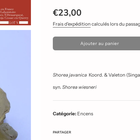
Prix
Prix
€23,00
réduit
régulier
Frais d'expédition
calculés lors du passage
C
Ajouter au panier
h
a
r
g
e
Shorea javanica
Koord. & Valeton (Sing
m
e
syn.
Shorea wiesneri
n
t
e
n
Catégorie:
Encens
c
o
u
r
PARTAGER
s