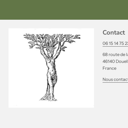
Contact
06 15 14 75 2
68 route de l
46140 Douel
France
Nous contac