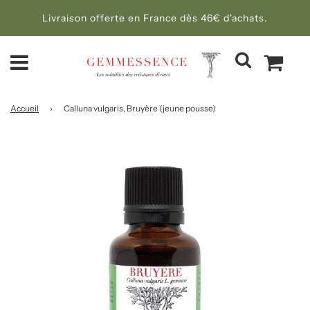
Livraison offerte en France dès 46€ d'achats.
Accueil
›
Calluna vulgaris, Bruyère (jeune pousse)