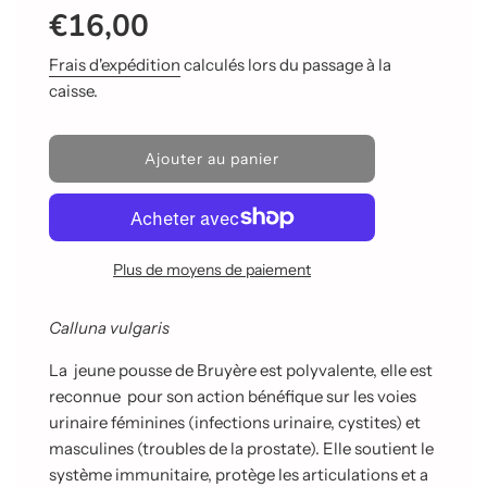
€16,00
réduit
régulier
Frais d'expédition
calculés lors du passage à la
caisse.
C
Ajouter au panier
h
a
r
g
e
Plus de moyens de paiement
m
e
n
Calluna vulgaris
t
e
La
jeune pousse
de Bruyère est polyvalente, elle est
n
reconnue
pour son action bénéfique sur les voies
c
urinaire féminines (infections urinaire, cystites) et
o
u
masculines (troubles de la prostate). Elle soutient le
r
système immunitaire, protège les articulations et a