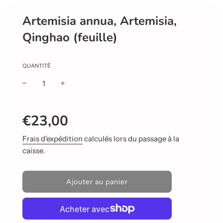
Artemisia annua, Artemisia,
Qinghao (feuille)
QUANTITÉ
Prix
Prix
€23,00
réduit
régulier
Frais d'expédition
calculés lors du passage à la
caisse.
C
Ajouter au panier
h
a
r
g