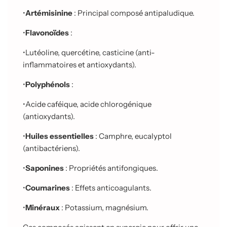
•
Artémisinine
: Principal composé antipaludique.
•
Flavonoïdes
:
•
Lutéoline, quercétine, casticine (anti-
inflammatoires et antioxydants).
•
Polyphénols
:
•
Acide caféique, acide chlorogénique
(antioxydants).
•
Huiles essentielles
: Camphre, eucalyptol
(antibactériens).
•
Saponines
: Propriétés antifongiques.
•
Coumarines
: Effets anticoagulants.
•
Minéraux
: Potassium, magnésium.