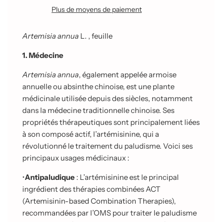
e
Plus de moyens de paiement
m
e
n
Artemisia annua
L. , feuille
t
e
1. Médecine
n
c
Artemisia annua
, également appelée armoise
o
annuelle ou absinthe chinoise, est une plante
u
médicinale utilisée depuis des siècles, notamment
r
s
dans la médecine traditionnelle chinoise. Ses
.
propriétés thérapeutiques sont principalement liées
.
à son composé actif, l’artémisinine, qui a
.
révolutionné le traitement du paludisme. Voici ses
principaux usages médicinaux :
•
Antipaludique
: L’artémisinine est le principal
ingrédient des thérapies combinées ACT
(Artemisinin-based Combination Therapies),
recommandées par l’OMS pour
traiter le paludisme