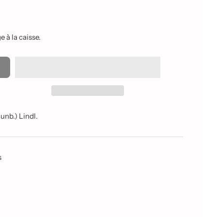
 à la caisse.
unb.) Lindl.
s