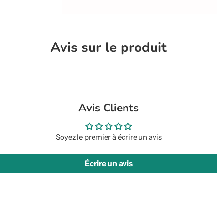
.
.
.
Avis sur le produit
Avis Clients
Soyez le premier à écrire un avis
Écrire un avis