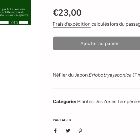
Prix
Prix
€23,00
réduit
régulier
Frais d'expédition
calculés lors du passage
C
Ajouter au panier
h
a
r
g
e
Néflier du Japon,
Eriobotrya japonica
(Th
m
e
n
t
Catégorie:
Plantes Des Zones Tempérée
e
n
c
o
PARTAGER
u
r
s