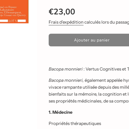
Prix
Prix
€23,00
réduit
régulier
Frais d'expédition
calculés lors du passage
C
Ajouter au panier
h
a
r
g
e
Bacopa monnieri
: Vertus Cognitives et
m
e
Bacopa monnieri,
également appelée hyso
n
vivace rampante utilisée depuis des mil
t
bienfaits sur la mémoire, la cognition e
e
n
ses propriétés médicinales, de sa composi
c
o
1. Médecine
u
r
Propriétés thérapeutiques
s