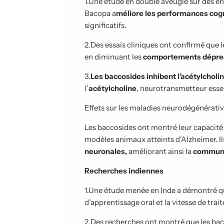
1.
Une étude en double aveugle sur des en
Bacopa a
méliore les performances cog
significatifs.
2.
Des essais cliniques ont confirmé que
en diminuant les
comportements dépre
3.
Les baccosides inhibent l’acétylcholi
l’
acétylcholine
, neurotransmetteur essen
Effets sur les maladies neurodégénérati
Les baccosides ont montré leur capacité
modèles animaux atteints d’Alzheimer. Il
neuronales,
améliorant ainsi la
communi
Recherches indiennes
1.
Une étude menée en Inde a démontré qu
d’apprentissage oral et la vitesse de tra
2.
Des recherches ont montré que les bac