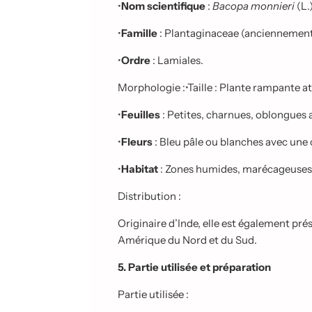
•
Nom scientifique
:
Bacopa monnieri
(L.
•
Famille
: Plantaginaceae (anciennement
•
Ordre
: Lamiales.
Morphologie :•
Taille : Plante rampante a
•
Feuilles
: Petites, charnues, oblongues 
•
Fleurs
: Bleu pâle ou blanches avec une c
•
Habitat
: Zones humides, marécageuses 
Distribution :
Originaire d’Inde, elle est également pré
Amérique du Nord et du Sud.
5. Partie utilisée et préparation
Partie utilisée :