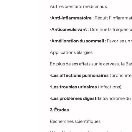
Autres bienfaits médicinaux
•
Anti-inflammatoire
: Réduit l’inflamma
•
Anticonvulsivant
: Diminue la fréquence
•
Amélioration du sommeil
: Favorise un
Applications élargies
En plus de ses effets sur le cerveau, le
•
Les affections pulmonaires
(bronchites
•
Les troubles urinaires
(infections).
•
Les problèmes digestifs
(syndrome du c
2. Études
Recherches scientifiques