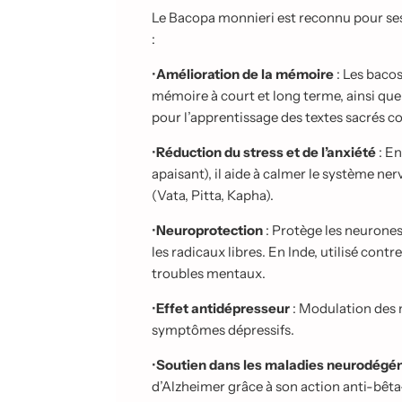
.
Le Bacopa monnieri est reconnu pour ses 
.
:
.
•
Amélioration de la mémoire
: Les bacos
mémoire à court et long terme, ainsi que 
pour l’apprentissage des textes sacrés
•
Réduction du stress et de l’anxiété
: E
apaisant), il aide à calmer le système ner
(Vata, Pitta, Kapha).
•
Neuroprotection
: Protège les neurones
les radicaux libres. En Inde, utilisé contr
troubles mentaux.
•
Effet antidépresseur
: Modulation des 
symptômes dépressifs.
•
Soutien dans les maladies neurodégé
d’Alzheimer grâce à son action anti-bêt