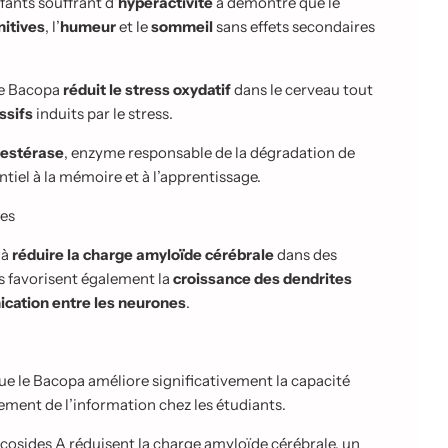
fants souffrant d’
hyperactivité
a démontré que le
nitives
, l’
humeur
et le
sommeil
sans effets secondaires
 le Bacopa
réduit le stress oxydatif
dans le cerveau tout
ssifs
induits par le stress.
nestérase
, enzyme responsable de la dégradation de
tiel à la mémoire et à l’apprentissage.
ves
 à
réduire la charge amyloïde cérébrale
dans des
s favorisent également la
croissance des dendrites
cation entre les neurones
.
e le Bacopa améliore significativement la capacité
itement de l’information chez les
étudiants.
cosides A réduisent la charge amyloïde cérébrale, un