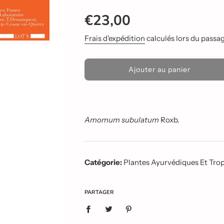
Prix
Prix
€23,00
réduit
régulier
Frais d'expédition
calculés lors du passage
C
Ajouter au panier
h
a
r
g
e
Amomum subulatum
Roxb.
m
e
n
t
Catégorie:
Plantes Ayurvédiques Et Trop
e
n
c
o
PARTAGER
u
r
s