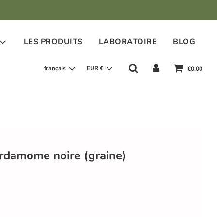
LES PRODUITS
LABORATOIRE
BLOG
français
EUR €
€0,00
damome noire (graine)