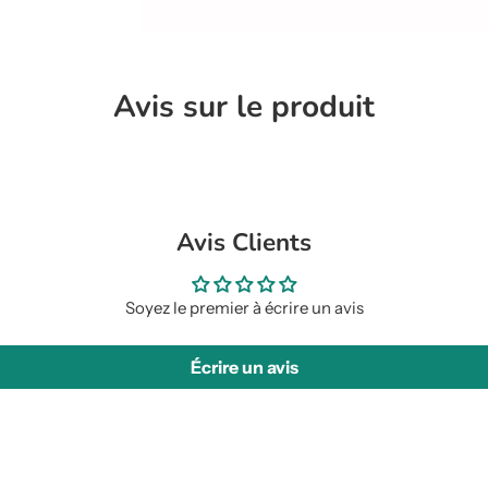
.
.
.
Avis sur le produit
Avis Clients
Soyez le premier à écrire un avis
Écrire un avis