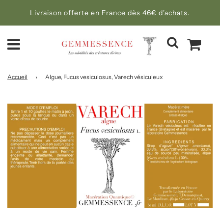
Livraison offerte en France dès 46€ d'achats.
Accueil
›
Algue, Fucus vesiculosus, Varech vésiculeux