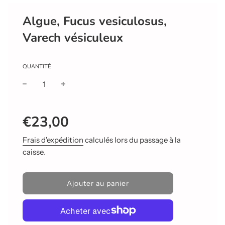
Algue, Fucus vesiculosus,
Varech vésiculeux
QUANTITÉ
Prix
Prix
€23,00
réduit
régulier
Frais d'expédition
calculés lors du passage à la
caisse.
C
Ajouter au panier
h
a
r
g