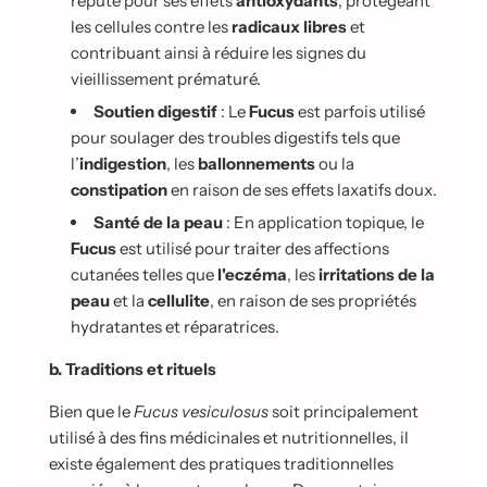
réputé pour ses effets
antioxydants
, protégeant
les cellules contre les
radicaux libres
et
contribuant ainsi à réduire les signes du
vieillissement prématuré.
Soutien digestif
: Le
Fucus
est parfois utilisé
pour soulager des troubles digestifs tels que
l’
indigestion
, les
ballonnements
ou la
constipation
en raison de ses effets laxatifs doux.
Santé de la peau
: En application topique, le
Fucus
est utilisé pour traiter des affections
cutanées telles que
l'eczéma
, les
irritations de la
peau
et la
cellulite
, en raison de ses propriétés
hydratantes et réparatrices.
b. Traditions et rituels
Bien que le
Fucus vesiculosus
soit principalement
utilisé à des fins médicinales et nutritionnelles, il
existe également des pratiques traditionnelles