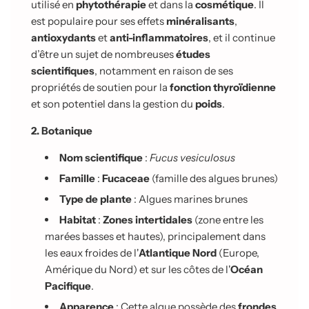
utilisé en
phytothérapie
et dans la
cosmétique
. Il
est populaire pour ses effets
minéralisants
,
antioxydants
et
anti-inflammatoires
, et il continue
d’être un sujet de nombreuses
études
scientifiques
, notamment en raison de ses
propriétés de soutien pour la
fonction thyroïdienne
et son potentiel dans la gestion du
poids
.
2. Botanique
Nom scientifique
:
Fucus vesiculosus
Famille
:
Fucaceae
(famille des algues brunes)
Type de plante
: Algues marines brunes
Habitat
:
Zones intertidales
(zone entre les
marées basses et hautes), principalement dans
les eaux froides de l'
Atlantique Nord
(Europe,
Amérique du Nord) et sur les côtes de l'
Océan
Pacifique
.
Apparence
: Cette algue possède des
frondes