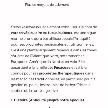
e
Plus de moyens de paiement
m
e
n
t
e
Fucus vesiculosus
, également connu sous le nom de
n
varech vésiculaire
ou
fucus bulbeux
, est une algue
c
marine brune qui a été utilisée depuis l'Antiquité
o
u
pour ses propriétés médicinales et nutritionnelles.
r
C’est une plante largement répandue dans les zones
s
côtières de l’Atlantique Nord, notamment en
.
Europe, en Amérique du Nord et en Asie. Elle
.
.
appartient à la famille des
Fucaceae
et est bien
connue pour ses
propriétés thérapeutiques
dans
les médecines traditionnelles, en particulier pour la
gestion du poids, les troubles de la thyroïde et le
soutien de la santé digestive.
1. Histoire (Antiquité jusqu’à notre époque)