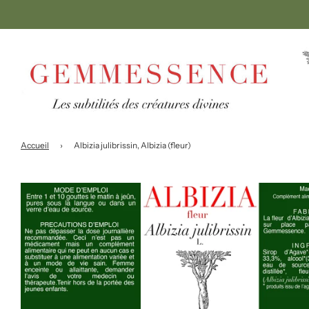
Accueil
›
Albizia julibrissin, Albizia (fleur)