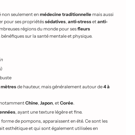
sé non seulement en
médecine traditionnelle
mais aussi
ier pour ses propriétés
sédatives
,
anti-stress
et
anti-
 nombreuses régions du monde pour ses
fleurs
s bénéfiques sur la santé mentale et physique.
in
s)
rbuste
2 mètres
de hauteur, mais généralement autour de
4 à
st, notamment
Chine
,
Japon
, et
Corée
.
pennées
, ayant une texture légère et fine.
n forme de pompons, apparaissent en été. Ce sont les
ait esthétique et qui sont également utilisées en