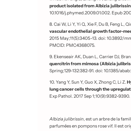
product isolated from Albizia julibrissin
10.1016/j.phymed.2009.01.002. Epub 20
8. Cai W, Li Y, Yi Q, Xie F, Du B, Feng L, Q
vascular endothelial growth factor-medi
2015 May;11(5):3405-13. doi: 10.3892/m
PMCID: PMC4368075.
9. Ekenseair AK, Duan L, Carrier DJ, Bra
quercitrin from mimosa (Albizia julibris
Spring;129-132:382-91. doi: 10.1385/abab
10. Yang Y, Sun Y, Guo X, Zhong C, Li Z.
H
lung cancer cells through the upregul
Exp Pathol. 2017 Sep 1;10(9):9382-939
Albizia julibrissin
, est un arbre de la fami
parfumées en pompons rose vif. Il est ori