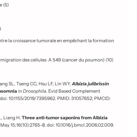
e (5)
)
ntre la croissance tumorale en empêchant la formation
migration des cellules
A 549 (cancer du poumon) (10)
wang SL, Tseng CC, Hsu LF, Lin WY.
Albizia julibrissin
Insomnia
in
Drosophila
. Evid Based Complement
 doi: 10.1155/2019/7395962. PMID: 31057652; PMCID:
, Liang H.
Three anti-tumor saponins from Albizia
ay 15;16(10):2765-8. doi: 10.1016/j.bmcl.2006.02.009.