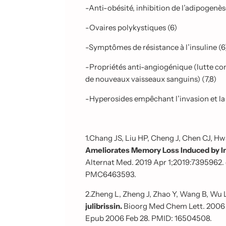
-Anti-obésité, inhibition de l’adipogenès
-Ovaires polykystiques (6)
-Symptômes de résistance à l’insuline (6
-Propriétés anti-angiogénique (
lutte co
de nouveaux vaisseaux sanguins)
(7,8)
-Hyperosides empêchant l’invasion et la 
1.Chang JS, Liu HP, Cheng J, Chen CJ, H
Ameliorates Memory Loss Induced by 
Alternat Med. 2019 Apr 1;2019:7395962.
PMC6463593.
2.Zheng L, Zheng J, Zhao Y, Wang B, Wu L
julibrissin.
Bioorg Med Chem Lett. 2006 M
Epub 2006 Feb 28. PMID: 16504508.