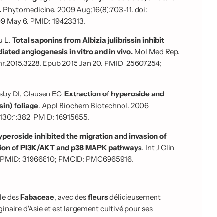
.
Phytomedicine. 2009 Aug;16(8):703-11. doi:
09 May 6. PMID: 19423313.
iu L.
Total saponins from Albizia julibrissin inhibit
ated angiogenesis in vitro and in vivo.
Mol Med Rep.
mr.2015.3228. Epub 2015 Jan 20. PMID: 25607254;
nsby DI, Clausen EC.
Extraction of hyperoside and
sin) foliage
. Appl Biochem Biotechnol. 2006
:130:1:382. PMID: 16915655.
yperoside inhibited the migration and invasion of
ation of PI3K/AKT and p38 MAPK pathways
. Int J Clin
0. PMID: 31966810; PMCID: PMC6965916.
lle des
Fabaceae
, avec des
fleurs
délicieusement
ginaire d'Asie et est largement cultivé pour ses