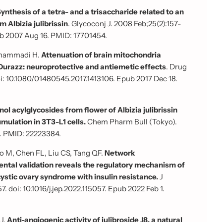
ynthesis of a tetra- and a trisaccharide related to an
m Albizia julibrissin
. Glycoconj J. 2008 Feb;25(2):157-
ub 2007 Aug 16. PMID: 17701454.
Mohammadi H.
Attenuation of brain mitochondria
 Durazz: neuroprotective and antiemetic effects
. Drug
oi: 10.1080/01480545.2017.1413106. Epub 2017 Dec 18.
ol acylglycosides from flower of Albizia julibrissin
umulation in 3T3-L1 cells.
Chem Pharm Bull (Tokyo).
29. PMID: 22223384.
o M, Chen FL, Liu CS, Tang QF.
Network
ntal validation reveals the regulatory mechanism of
ystic ovary syndrome with insulin resistance.
J
doi: 10.1016/j.jep.2022.115057. Epub 2022 Feb 1.
 J.
Anti-angiogenic activity of julibroside J8, a natural