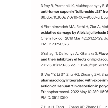
3.Roy B, Pramanik K, Mukhopadhyay B.
S
anti-tumor saponin "Julibroside J28" fro
66. doi: 10.1007/s10719-007-9068-6. Ep
4.Ebrahimzadeh MA, Fathi H, Ziar A, 
oxidative damage by Albizia julibrissin
Chem Toxicol. 2019 Mar;42(2):122-129. d
PMID: 29250976.
5.Yahagi T, Daikonya A, Kitanaka S.
Flavon
and their inhibitory effects on lipid acc
2012;60(1):129-36. doi: 10.1248/cpb.60.1
6. Wu YY, Li SY, Zhu HQ, Zhuang ZM, Sha
pharmacology integrated with experime
action of Hehuan Yin decoction in polyc
Ethnopharmacol. 2022 May 10;289:115057. 
PMID: 35121050.
7. Hua H, Feng L, Zhang XP, Zhang LF, Jin