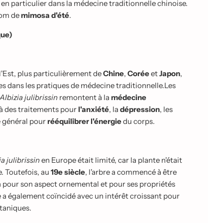
en particulier dans la médecine traditionnelle chinoise.
nom de
mimosa d'été
.
que)
 l'Est, plus particulièrement de
Chine
,
Corée
et
Japon
,
nées dans les pratiques de médecine traditionnelle.Les
Albizia julibrissin
remontent à la
médecine
é à des traitements pour
l'anxiété
, la
dépression
, les
 général pour
rééquilibrer l'énergie
du corps.
ia julibrissin
en Europe était limité, car la plante n'était
. Toutefois, au
19e siècle
, l'arbre a commencé à être
tion pour son aspect ornemental et pour ses propriétés
 a également coïncidé avec un intérêt croissant pour
otaniques.