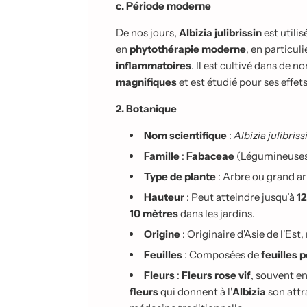
c. Période moderne
De nos jours,
Albizia julibrissin
est utili
en
phytothérapie moderne
, en particul
inflammatoires
. Il est cultivé dans de
magnifiques
et est étudié pour ses effet
2. Botanique
Nom scientifique
:
Albizia julibriss
Famille
:
Fabaceae
(Légumineuse
Type de plante
: Arbre ou grand a
Hauteur
: Peut atteindre jusqu’à
1
10 mètres
dans les jardins.
Origine
: Originaire d'Asie de l'E
Feuilles
: Composées de
feuilles 
Fleurs
:
Fleurs rose vif
, souvent e
fleurs
qui donnent à l'
Albizia
son attr