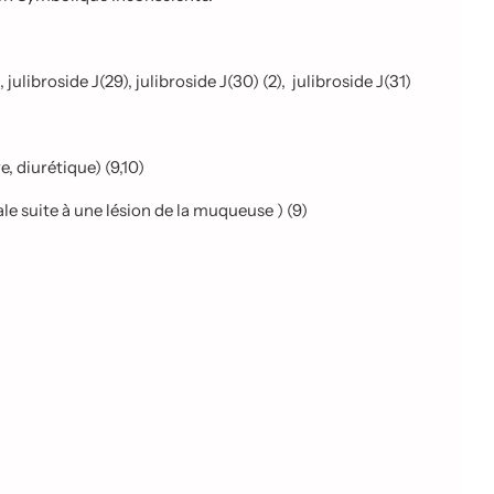
julibroside J(29), julibroside J(30) (2),
julibroside J(31)
, diurétique) (9,10)
ale suite à une lésion de la muqueuse ) (9)