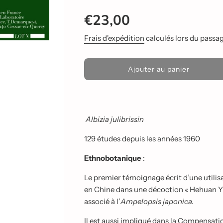
Prix
Prix
€23,00
réduit
régulier
Frais d'expédition
calculés lors du passage
C
Ajouter au panier
h
a
r
g
e
Albizia julibrissin
m
e
129 études depuis les années 1960
n
t
Ethnobotanique
:
e
n
Le premier témoignage écrit d’une utilisa
c
en Chine dans une décoction « Hehuan Yin »
o
u
associé à l’
Ampelopsis japonica.
r
s
Il est aussi impliqué dans la Compensat