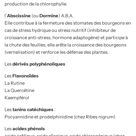
production de la chlorophylle.
l’
Abscissine
(ou
Dormine
) A.B.A.
Elle contribue à la fermeture des stomates des bourgeons en
cas de stress hydrique ou stress nutritif (inhibiteur de
croissance anti-stress, hormone adaptogène) et participe à
la chute des feuilles, elle arête la croissance des bourgeons
(vernalisation) et renforce les défense des plantes.
Les
dérivés polyphénoliques
Les
Flavonoïdes
La Rutine
La Quercétine
Kaempférol
Les
tanins catéchiques
:
Pocyannidine et prodelphinidine (chez Ribes nigrum)
Les
acides phénols
acide caféique, acide ellagique, acide chlorogénique (chez