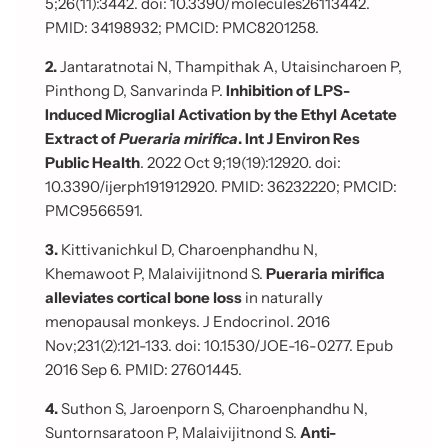
5;26(11):3442. doi: 10.3390/molecules26113442.
PMID: 34198932; PMCID: PMC8201258.
2.
Jantaratnotai N, Thampithak A, Utaisincharoen P,
Pinthong D, Sanvarinda P.
Inhibition of LPS-
Induced Microglial Activation by the Ethyl Acetate
Extract of
Pueraria mirifica
. Int J Environ Res
Public Health
. 2022 Oct 9;19(19):12920. doi:
10.3390/ijerph191912920. PMID: 36232220; PMCID:
PMC9566591.
3.
Kittivanichkul D, Charoenphandhu N,
Khemawoot P, Malaivijitnond S.
Pueraria mirifica
alleviates cortical bone loss
in naturally
menopausal monkeys. J Endocrinol. 2016
Nov;231(2):121-133. doi: 10.1530/JOE-16-0277. Epub
2016 Sep 6. PMID: 27601445.
4.
Suthon S, Jaroenporn S, Charoenphandhu N,
Suntornsaratoon P, Malaivijitnond S.
Anti-