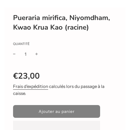
Pueraria mirifica, Niyomdham,
Kwao Krua Kao (racine)
QUANTITÉ
Prix
Prix
€23,00
réduit
régulier
Frais d'expédition
calculés lors du passage à la
caisse.
C
Ajouter au panier
h
a
r