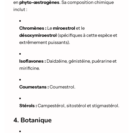
en
phyto-œstrogènes
. Sa composition chimique
inclut :
Chromènes :
Le
miroestrol
et le
désoxymiroestrol
(spécifiques à cette espèce et
extrêmement puissants).
Isoflavones :
Daidzéine, génistéine, puérarine et
mirificine.
Coumestans :
Coumestrol.
Stérols :
Campestérol, sitostérol et stigmastérol.
4. Botanique