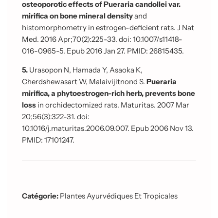
osteoporotic effects of Pueraria candollei var.
mirifica on bone mineral density
and
histomorphometry in estrogen-deficient rats. J Nat
Med. 2016 Apr;70(2):225-33. doi: 10.1007/s11418-
016-0965-5. Epub 2016 Jan 27. PMID: 26815435.
5.
Urasopon N, Hamada Y, Asaoka K,
Cherdshewasart W, Malaivijitnond S.
Pueraria
mirifica, a phytoestrogen-rich herb, prevents bone
loss
in orchidectomized rats. Maturitas. 2007 Mar
20;56(3):322-31. doi:
10.1016/j.maturitas.2006.09.007. Epub 2006 Nov 13.
PMID: 17101247.
Catégorie:
Plantes Ayurvédiques Et Tropicales