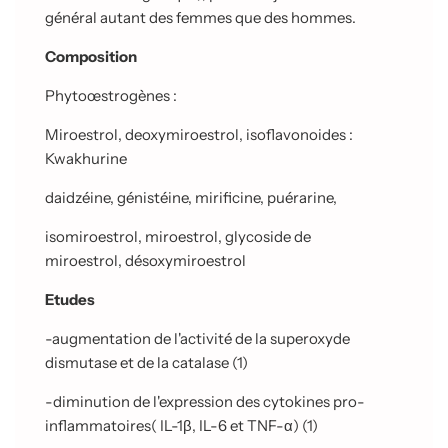
général autant des femmes que des hommes.
Composition
Phytoœstrogènes
:
Miroestrol, deoxymiroestrol,
isoflavonoides :
Kwakhurine
daidzéine,
génistéine, mirificine,
puérarine,
isomiroestrol, miroestrol, glycoside de
miroestrol,
désoxymiroestrol
Etudes
-augmentation de l'activité de la superoxyde
dismutase et de la catalase (1)
-diminution de l'expression des cytokines pro-
inflammatoires( IL-1
β
, IL-6 et TNF-
α
) (1)