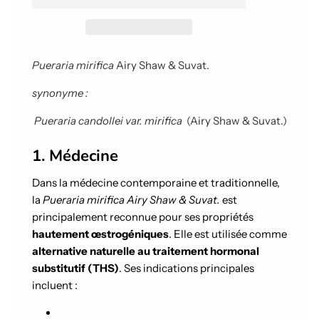
g
e
m
e
n
Pueraria mirifica
Airy Shaw & Suvat.
t
e
synonyme :
n
c
Pueraria candollei var. mirifica
(Airy Shaw & Suvat.)
o
u
1. Médecine
r
s
Dans la médecine contemporaine et traditionnelle,
.
.
la
Pueraria mirifica Airy Shaw & Suvat.
est
.
principalement reconnue pour ses propriétés
hautement œstrogéniques
. Elle est utilisée comme
alternative naturelle au traitement hormonal
substitutif (THS)
. Ses indications principales
incluent :