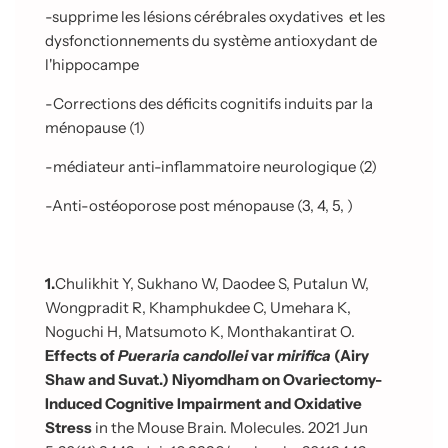
-supprime les lésions cérébrales oxydatives
et les
dysfonctionnements du système antioxydant de
l'hippocampe
-Corrections des déficits cognitifs induits par la
ménopause (1)
-médiateur anti-inflammatoire neurologique (2)
-Anti-ostéoporose post ménopause (3, 4, 5, )
1.
Chulikhit Y, Sukhano W, Daodee S, Putalun W,
Wongpradit R, Khamphukdee C, Umehara K,
Noguchi H, Matsumoto K, Monthakantirat O.
Effects of
Pueraria candollei
var
mirifica
(Airy
Shaw and Suvat.) Niyomdham on Ovariectomy-
Induced Cognitive Impairment and Oxidative
Stress
in the Mouse Brain. Molecules. 2021 Jun