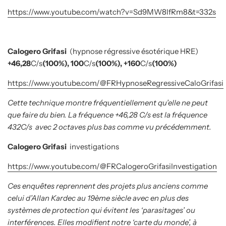
https://www.youtube.com/watch?v=Sd9MW8lfRm8&t=332s
Calogero Grifasi
(hypnose régressive ésotérique HRE)
+46,28
C/s
(100%), 100
C/s
(100%), +160
C/s
(100%)
https://www.youtube.com/@FRHypnoseRegressiveCaloGrifasi
Cette technique montre fréquentiellement qu’elle ne peut
que faire du bien. La fréquence +46,28 C/s
est la fréquence
432C/s
avec 2 octaves plus bas comme vu précédemment.
Calogero Grifasi
investigations
https://www.youtube.com/@FRCalogeroGrifasiInvestigation
Ces enquêtes reprennent des projets plus anciens comme
celui d’Allan Kardec au 19ème siècle avec en plus des
systèmes de protection qui évitent les ‘parasitages’ ou
interférences. Elles modifient notre ‘carte du monde’, à