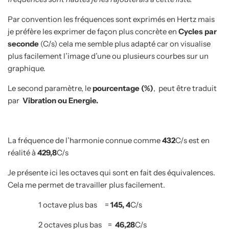
Par convention les fréquences sont exprimés en Hertz mais
je préfère les exprimer de façon plus concrète en
Cycles par
seconde
(C/s) cela me semble plus adapté car on visualise
plus facilement l’image d’une ou plusieurs courbes sur un
graphique.
Le second paramètre, le
pourcentage (%)
,
peut être traduit
par
Vibration ou Energie.
La fréquence de l’harmonie connue comme
432
C/s est en
réalité à
429,8
C/s
Je présente ici les octaves qui sont en fait des équivalences.
Cela me permet de travailler plus facilement.
1 octave plus bas
=
145, 4
C/s
2 octaves plus bas
=
46,28
C/s