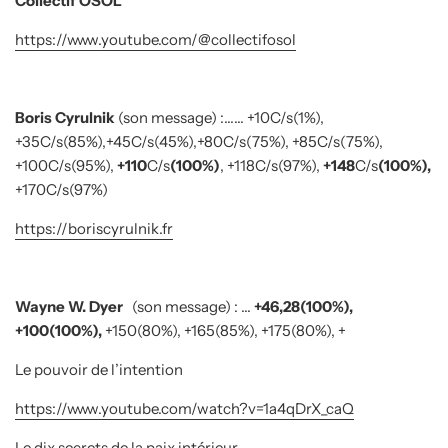
Collectif OSOL
https://www.youtube.com/@collectifosol
Boris Cyrulnik
(son message) :…… +10C/s(1%),
+35C/s(85%),+45C/s(45%),+80C/s(75%), +85C/s(75%),
+100C/s(95%),
+110
C/s
(100%)
, +118C/s(97%),
+148
C/s
(100%),
+170C/s(97%)
https://boriscyrulnik.fr
Wayne W. Dyer
(son message) : …
+46,28(100%),
+100(100%),
+150(80%), +165(85%), +175(80%), +
Le pouvoir de l’intention
https://www.youtube.com/watch?v=1a4qDrX_caQ
Le dix secrets de la paix intérieur