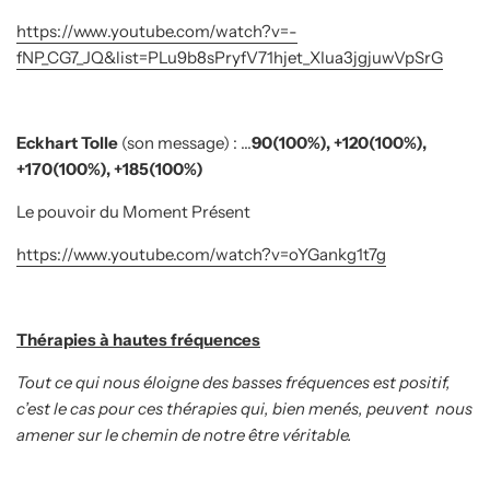
https://www.youtube.com/watch?v=-
fNP_CG7_JQ&list=PLu9b8sPryfV71hjet_XIua3jgjuwVpSrG
Eckhart Tolle
(son message) : …
90(100%), +120(100%),
+170(100%), +185(100%)
Le pouvoir du Moment Présent
https://www.youtube.com/watch?v=oYGankg1t7g
Thérapies à hautes fréquences
Tout ce qui nous éloigne des basses fréquences est positif,
c’est le cas pour ces thérapies qui, bien menés, peuvent
nous
amener sur le chemin de notre être véritable.