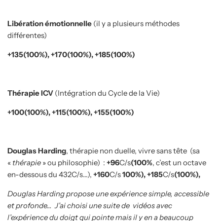
Libération émotionnelle
(il y a plusieurs méthodes
différentes)
+135(100%), +170(100%), +185(100%)
Thérapie ICV
(Intégration du Cycle de la Vie)
+100(100%), +115(100%), +155(100%)
Douglas Harding
, thérapie non duelle, vivre sans tête
(sa
«
thérapie
» ou philosophie)
:
+96
C/s
(100%
, c’est un octave
en-dessous du 432C/s…),
+160
C/s
100%), +185
C/s
(100%),
Douglas Harding propose une expérience simple, accessible
et profonde…
J’ai choisi une suite de
vidéos avec
l’expérience du doigt qui pointe mais il y en a beaucoup